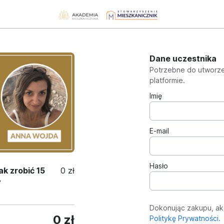
Dane uczestnika
Potrzebne do utworze
platformie.
Imię
E-mail
Hasło
ak zrobić 15
0 zł
?
Dokonując zakupu, a
0 zł
Politykę Prywatności.