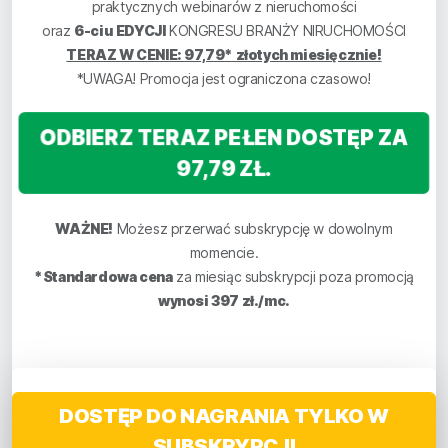
praktycznych webinarów z nieruchomości
oraz
6-ciu EDYCJI
KONGRESU BRANŻY NIRUCHOMOŚCI
TERAZ W CENIE: 97,79* złotych miesięcznie!
*UWAGA! Promocja jest ograniczona czasowo!
ODBIERZ TERAZ PEŁEN DOSTĘP ZA
97,79 ZŁ.
WAŻNE!
Możesz przerwać subskrypcję w dowolnym
momencie.
*Standardowa cena
za miesiąc subskrypcji poza promocją
wynosi 397 zł./mc.
DOSTĘP DO NAGRANIA TYLKO W
SUBSKRYPCJI