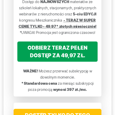
Dostęp do
NAJNOWSZYCH
materiałów ze
szkoleń lokalnych, stacjonarnych, praktycznych
webinarów z nieruchomości oraz
5-ciu EDYCJI
kongresu Mieszkanicznika
- TERAZ W SUPER
CENIE TYLKO - 49,97* złotych miesięcznie!
*UWAGA! Promocja jest ograniczona czasowo!
ODBIERZ TERAZ PEŁEN
DOSTĘP ZA 49,97 ZŁ.
WAŻNE!
Możesz przerwać subskrypcję w
dowolnym momencie.
*Standardowa cena
za miesiąc subskrypcji
poza promocją
wynosi 397 zł./mc.