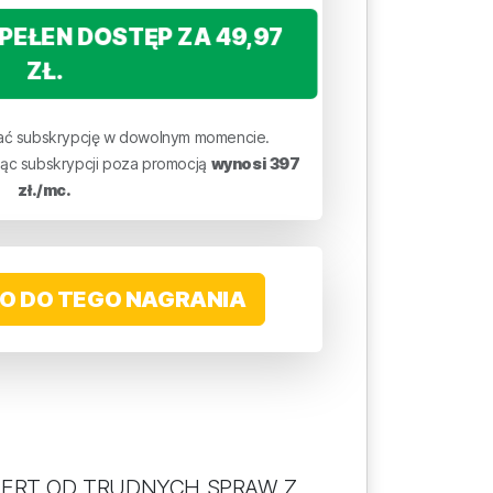
PEŁEN DOSTĘP ZA 49,97
ZŁ.
ć subskrypcję w dowolnym momencie.
iąc subskrypcji poza promocją
wynosi 397
zł./mc.
O DO TEGO NAGRANIA
SPERT OD TRUDNYCH SPRAW Z