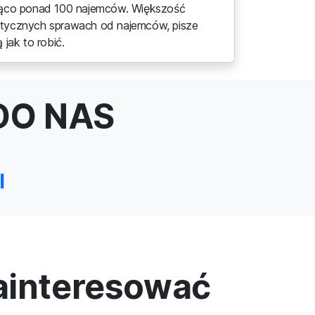
eżąco ponad 100 najemców. Większość
atycznych sprawach od najemców, pisze
 jak to robić.
DO NAS
l
zainteresować