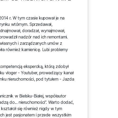
2014 r. W tym czasie kupował je na
a rynku wtórnym. Sprzedawał,
odnajmował, doradzał, wynajmował,
 prowadził nadzór nad ich remontami.
 własnych i zarządzanych umów z
iła również kamienicę. Lubi problemy
kompetencją ekspercką, którą zdobył
ku vloger - Youtuber, prowadzący kanał
ynku nieruchomości, pod tytułem - Jazda
icznik w Bielsku-Białej, współautor
adzą do... nieruchomości”. Warto dodać,
e kształcił się również nigdy w tym
ch jest pasjonatem i przede wszystkim