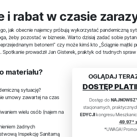
i rabat w czasie zaraz
o, jak obecnie najemcy próbują wykorzystać pandemiczną sytua
roga, żeby pozostać w biznesie. Warto dzisiaj zadać sobie pytan
przejednanym betonem” czy może kimś kto „Ściągnie majtki prze
ie. Spotkanie prowadził Jan Gisterek, praktyk od trudnych spra
o materiału?
OGLĄDAJ TERAZ
DOSTĘP PLATI
demiczną sytuację?
nie umowy zawartej na czas
Dostęp do
NAJNOWSZ
stacjonarnych, praktyczny
waniem wielu osób (najem na
EDYCJI
kongresu Mieszkanic
49,97* z
nieniem żadnych
*UWAGA! Promocj
twową Inspekcję Sanitarną