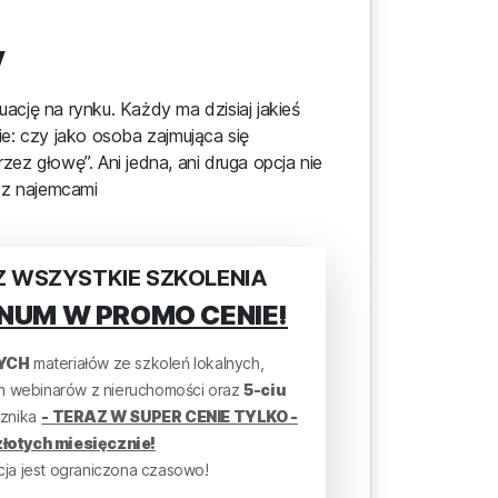
y
cję na rynku. Każdy ma dzisiaj jakieś
ie: czy jako osoba zajmująca się
z głowę”. Ani jedna, ani druga opcja nie
w z najemcami
 WSZYSTKIE SZKOLENIA
NUM W PROMO CENIE!
YCH
materiałów ze szkoleń lokalnych,
ch webinarów z nieruchomości oraz
5-ciu
znika
- TERAZ W SUPER CENIE TYLKO -
łotych miesięcznie!
a jest ograniczona czasowo!