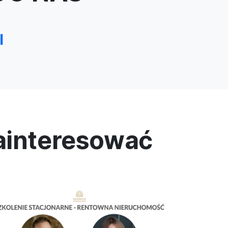
l
zainteresować