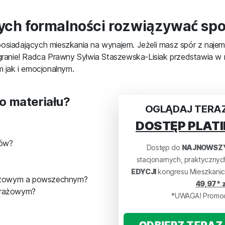
nych formalności rozwiązywać s
posiadających mieszkania na wynajem. Jeżeli masz spór z naje
nagranie! Radca Prawny Sylwia Staszewska-Lisiak przedstawia w
 jak i emocjonalnym.
o materiału?
OGLĄDAJ TERAZ
DOSTĘP PLATI
ców?
Dostęp do
NAJNOWSZ
stacjonarnych, praktyczny
EDYCJI
kongresu Mieszkanic
trażowym a powszechnym?
49,97* z
trażowym?
*UWAGA! Promocj