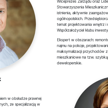
Wiceprezes Zarządu oraz Lid
Stowarzyszenia Mieszkaniczn
istnienia, aktywnie zaangażow
ogólnopolskich. Przedsiębiorca,
temat projektowania wnętrz i
Współzałożyciel klubu inwesty
Ekspert w obszarach: remont
najmu na pokoje, projektowani
maksymalizacji przychodów z 
mieszkaniowe na tzw. szybką
deweloperskie.
k
niem w obsłudze prawnej
ych, ze specjalizacją w