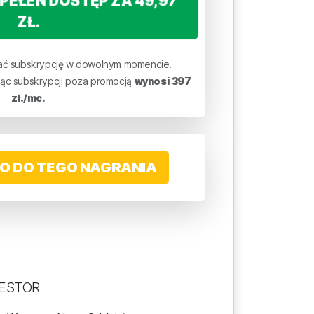
PEŁEN DOSTĘP ZA 49,97
ZŁ.
ć subskrypcję w dowolnym momencie.
iąc subskrypcji poza promocją
wynosi 397
zł./mc.
O DO TEGO NAGRANIA
WESTOR